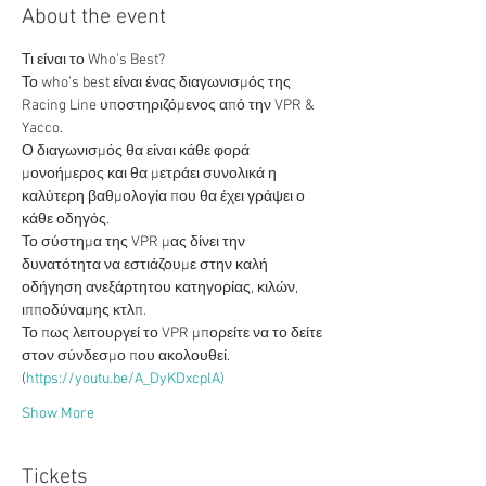
About the event
Τι είναι το Who’s Best?
Το who’s best είναι ένας διαγωνισμός της 
Racing Line υποστηριζόμενος από την VPR & 
Yacco.
Ο διαγωνισμός θα είναι κάθε φορά 
μονοήμερος και θα μετράει συνολικά η 
καλύτερη βαθμολογία που θα έχει γράψει ο 
κάθε οδηγός.
Το σύστημα της VPR μας δίνει την 
δυνατότητα να εστιάζουμε στην καλή 
οδήγηση ανεξάρτητου κατηγορίας, κιλών, 
ιπποδύναμης κτλπ.
Το πως λειτουργεί το VPR μπορείτε να το δείτε 
στον σύνδεσμο που ακολουθεί.
(
https://youtu.be/A_DyKDxcplA)
Show More
Tickets