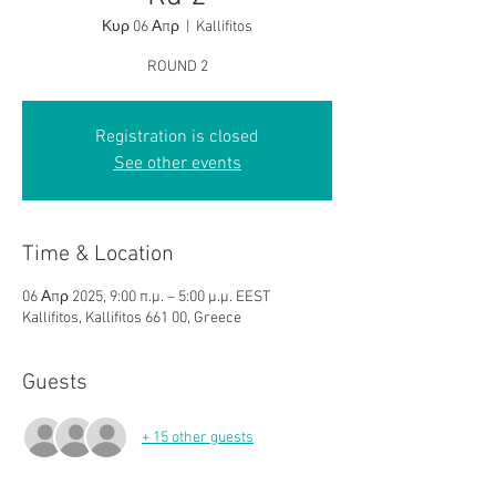
Κυρ 06 Απρ
  |  
Kallifitos
ROUND 2
Registration is closed
See other events
Time & Location
06 Απρ 2025, 9:00 π.μ. – 5:00 μ.μ. EEST
Kallifitos, Kallifitos 661 00, Greece
Guests
+ 15 other guests